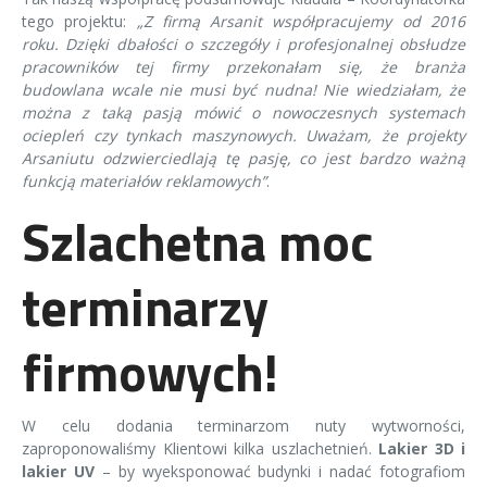
bloków /
Organizer
tego projektu:
„Z firmą Arsanit współpracujemy od 2016
indywidualne
roku. Dzięki dbałości o szczegóły i profesjonalnej obsłudze
projekty
pracowników tej firmy przekonałam się, że branża
bloków
budowlana wcale nie musi być nudna! Nie wiedziałam, że
można z taką pasją mówić o nowoczesnych systemach
ociepleń czy tynkach maszynowych. Uważam, że projekty
Arsaniutu odzwierciedlają tę pasję, co jest bardzo ważną
funkcją materiałów reklamowych”
.
Szlachetna moc
terminarzy
firmowych!
W celu dodania terminarzom nuty wytworności,
zaproponowaliśmy Klientowi kilka uszlachetnień.
Lakier 3D i
lakier UV
– by wyeksponować budynki i nadać fotografiom