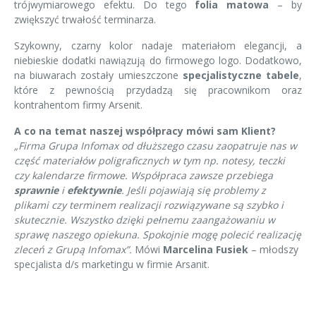
trójwymiarowego efektu. Do tego
folia matowa
– by
zwiększyć trwałość terminarza.
Szykowny, czarny kolor nadaje materiałom elegancji, a
niebieskie dodatki nawiązują do firmowego logo. Dodatkowo,
na biuwarach zostały umieszczone
specjalistyczne tabele
,
które z pewnością przydadzą się pracownikom oraz
kontrahentom firmy Arsenit.
A co na temat naszej współpracy mówi sam Klient?
„Firma Grupa Infomax od dłuższego czasu zaopatruje nas w
część materiałów poligraficznych w tym np. notesy, teczki
czy kalendarze firmowe. Współpraca zawsze przebiega
sprawnie
i
efektywnie
. Jeśli pojawiają się problemy z
plikami czy terminem realizacji rozwiązywane są szybko i
skutecznie. Wszystko dzięki pełnemu zaangażowaniu w
sprawę naszego opiekuna. Spokojnie mogę polecić realizację
zleceń z Grupą Infomax”.
Mówi
Marcelina Fusiek
– młodszy
specjalista d/s marketingu w firmie Arsanit.