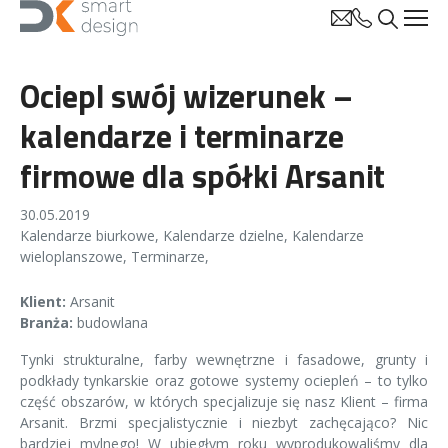
Ociepl swój wizerunek –
Kalendarze
książkowe
kalendarze i terminarze
Kalendarze
ścienne
firmowe dla spółki Arsanit
Kalendarze
dzielne
30.05.2019
Kalendarze
Kalendarze biurkowe
biurkowe
,
Kalendarze dzielne
,
Kalendarze
wieloplanszowe
,
Terminarze
,
Klient:
Arsanit
Branża:
budowlana
Kalendarze
Notesy
Banderole
Gry
Kalendarze
Notesy na
Obwoluty
Kartki
Kalendarze
Notesy
Opaski
Zestawy
autorskie
książkowe w
planszowe
ekologiczne
spirali
świąteczne z
klasyczne
magnetyczn
kalendarzy
Tynki strukturalne, farby wewnętrzne i fasadowe, grunty i
oprawie
logo firmy
e
podkłady tynkarskie oraz gotowe systemy ociepleń – to tylko
twardej
część obszarów, w których specjalizuje się nasz Klient – firma
Arsanit. Brzmi specjalistycznie i niezbyt zachęcająco? Nic
bardziej mylnego! W ubiegłym roku wyprodukowaliśmy dla