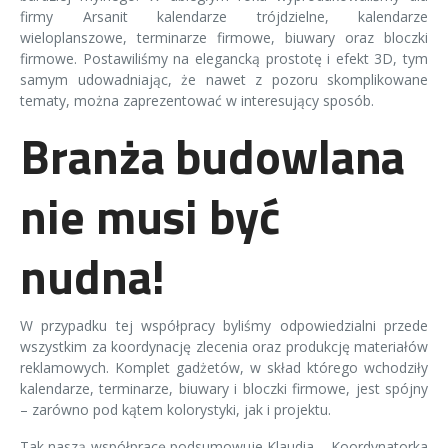
firmy Arsanit
kalendarze trójdzielne
, kalendarze
wieloplanszowe, terminarze firmowe, biuwary oraz bloczki
firmowe. Postawiliśmy na elegancką prostotę i efekt 3D, tym
samym udowadniając, że nawet z pozoru skomplikowane
tematy, można zaprezentować w interesujący sposób.
Branża budowlana
Notesy
Pudełka
Firmowe
Bloki
Słodkie
Dodatki do
ekologiczne
zestawy
notesów
świąteczne
okładek/pers
nie musi być
Bloki
Dodatki do
Dodatki do
upominkowe
upominki z
onalizacja
kalendarzy
okładek
bloków
z logo
logo firmy
okładek
książkowych
kalendarzy
kalendarzy
nudna!
książkowych
książkowych
W przypadku tej współpracy byliśmy odpowiedzialni przede
wszystkim za koordynację zlecenia oraz produkcję materiałów
reklamowych. Komplet gadżetów, w skład którego wchodziły
kalendarze, terminarze, biuwary i bloczki firmowe, jest spójny
– zarówno pod kątem kolorystyki, jak i projektu.
Dodatki do
Akcesoria
Notes
Tak naszą współpracę podsumowuje Klaudia – Koordynatorka